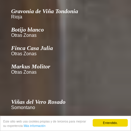
Gravonia de Viña Tondonia
Rioja
Botijo blanco
Otras Zonas
Finca Casa Julia
Otras Zonas
Markus Molitor
Otras Zonas
Viñas del Vero Rosado
Somontano
Viñas del Vero Pinot Noir
Este sitio web usa cookies propias y de terceros para mejorar
Entendido.
su experiencia
Somontano
Más información